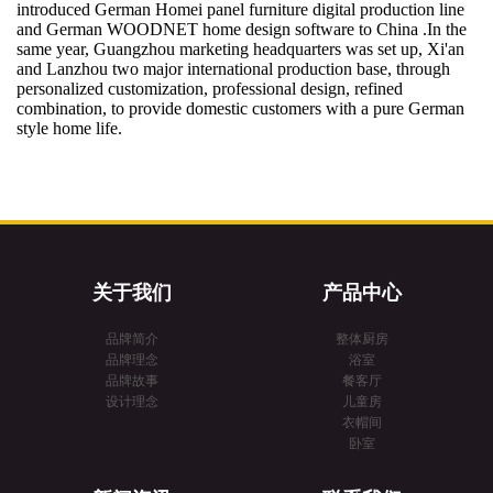
introduced German Homei panel furniture digital production line
and German WOODNET home design software to China .In the
same year, Guangzhou marketing headquarters was set up, Xi'an
and Lanzhou two major international production base, through
personalized customization, professional design, refined
combination, to provide domestic customers with a pure German
style home life.
关于我们
产品中心
品牌简介
整体厨房
品牌理念
浴室
品牌故事
餐客厅
设计理念
儿童房
衣帽间
卧室